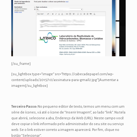
[/su_frame]
[su_lightbox type=”image” src=”https://cabecadepapel.com/wp-
content/uploads/2015/10/assinatura-para-gmail2.jpg”]Aumentar a
imagem[/su_lightbox]
Terceiro Passo:
No pequeno editor de texto, temos um menu com um
série de ícones, vá até o ícone de “Inserir Imagem”, ao lado “link”. Na tela
que abrirá, selecione a aba, Endereço da Web (URL). Neste campo você
deve copiar o link informado pelo administrador do seu site ou serviço
web. Se o link estiver correto a imagem aparecerá. Por fim, clique no
botão “Selecionar”.